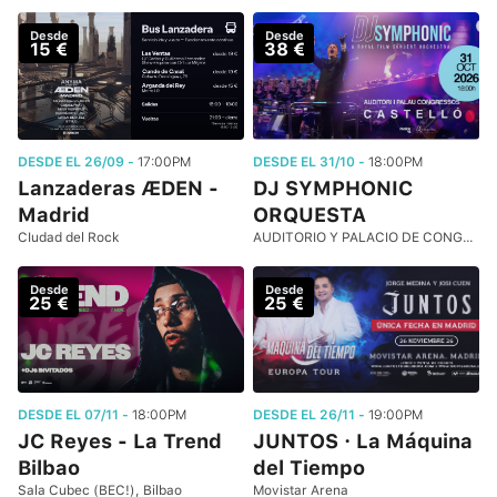
Desde
Desde
15 €
38 €
DESDE EL 26/09 -
17:00PM
DESDE EL 31/10 -
18:00PM
Lanzaderas ÆDEN -
DJ SYMPHONIC
Madrid
ORQUESTA
CIudad del Rock
AUDITORIO Y PALACIO DE CONGRESOS DE CASTELLÓN
Desde
Desde
25 €
25 €
DESDE EL 07/11 -
18:00PM
DESDE EL 26/11 -
19:00PM
JC Reyes - La Trend
JUNTOS · La Máquina
Bilbao
del Tiempo
Sala Cubec (BEC!), Bilbao
Movistar Arena