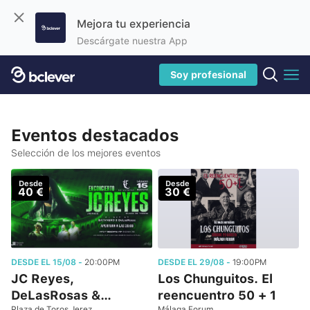
Mejora tu experiencia
Descárgate nuestra App
Soy profesional
Eventos destacados
Selección de los mejores eventos
Desde
Desde
40 €
30 €
DESDE EL 15/08 -
20:00PM
DESDE EL 29/08 -
19:00PM
JC Reyes,
Los Chunguitos. El
DeLasRosas &…
reencuentro 50 + 1
Plaza de Toros Jerez
Málaga Forum