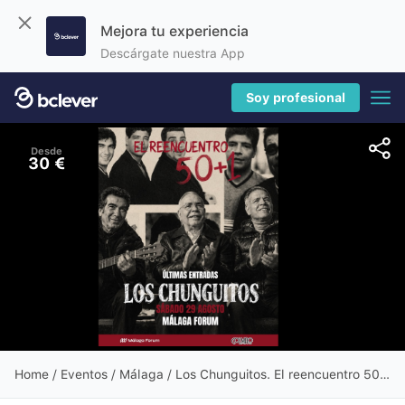
Mejora tu experiencia
Descárgate nuestra App
Soy profesional
Desde
30 €
Home
/
Eventos
/ Málaga / Los Chunguitos. El reencuentro 50 + 1