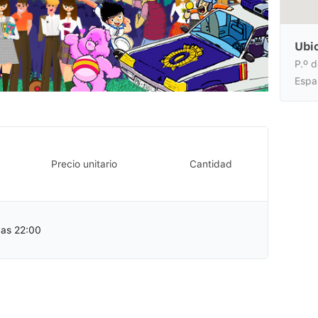
Ubi
P.º 
Espa
Precio unitario
Cantidad
las 22:00