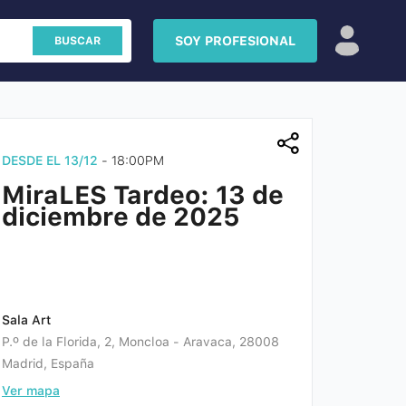
SOY PROFESIONAL
BUSCAR
ue
y
Aviso
DESDE EL 13/12
- 18:00PM
MiraLES Tardeo: 13 de
diciembre de 2025
Sala Art
P.º de la Florida, 2, Moncloa - Aravaca, 28008
Madrid, España
Ver mapa