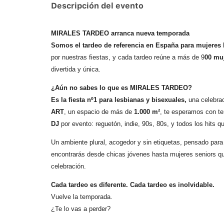
Descripción del evento
MIRALES TARDEO arranca nueva temporada
Somos el tardeo de referencia en España para mujeres 
por nuestras fiestas, y cada tardeo reúne a más de 9
00 mu
divertida y única.
¿Aún no sabes lo que es MIRALES TARDEO?
Es la fiesta nº1 para lesbianas y bisexuales,
una celebra
ART
, un espacio de más de
1.000 m²
, te esperamos con te
DJ
por evento: reguetón, indie, 90s, 80s, y todos los hits qu
Un ambiente plural, acogedor y sin etiquetas, pensado para
encontrarás desde chicas jóvenes hasta mujeres seniors qu
celebración.
Cada tardeo es diferente. Cada tardeo es inolvidable.
Vuelve la temporada.
¿Te lo vas a perder?