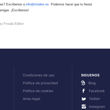
les? Escribenos a
info@mirales.es
Podemos hacer que tu fiesta
 amigas. ¡Escribenos!
by
Froala Editor
Condiciones de uso
SIGUENOS
Política de privacidad
Blog
Política de cookies
Facebook
Aviso legal
Twitter
Instagram