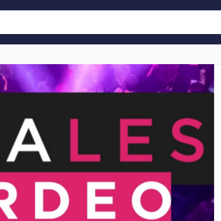
S Tardeo: 13 de diciembre de 2025
 a bclever con tu cuenta
a qué evento he encontrado en bclever. ¿Te apetece q
?
ok
ar estas aceptando
Política de Privacidad
,
Términos y Condiciones
enlace