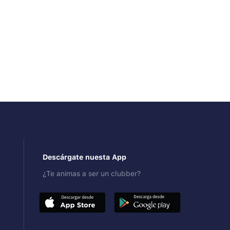
Descárgate nuesta App
¿Te animas a ser un clubber?