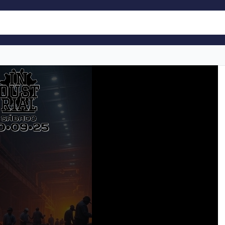
rial Mad//La Fabryka
 a bclever con tu cuenta
a qué evento he encontrado en bclever. ¿Te apetece q
?
ok
ar estas aceptando
Política de Privacidad
,
Términos y Condiciones
enlace