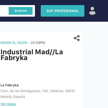
SOY PROFESIONAL
BUSCAR
ue
y
Aviso
DESDE EL 20/09
- 23:59PM
Industrial Mad//La
Fabryka
La Fabryka
Cam. de las Hormigueras, 142, Vallecas, 28031
Madrid, España
Ver mapa